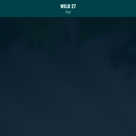
WILD 27
Fazi