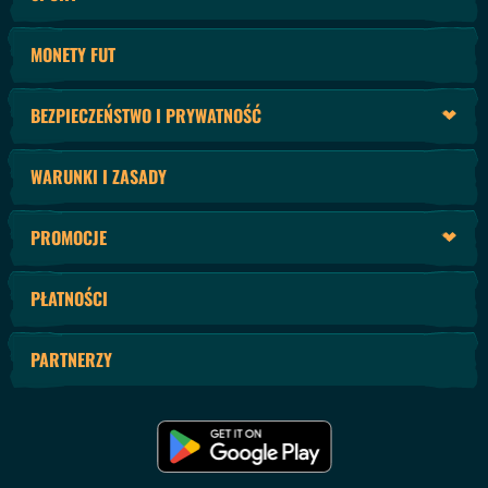
MONETY FUT
BEZPIECZEŃSTWO I PRYWATNOŚĆ
WARUNKI I ZASADY
PROMOCJE
PŁATNOŚCI
PARTNERZY